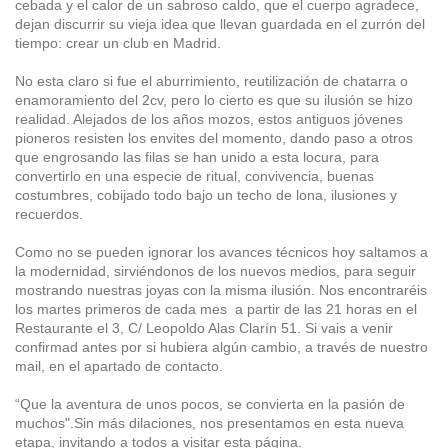
cebada y el calor de un sabroso caldo, que el cuerpo agradece,
dejan discurrir su vieja idea que llevan guardada en el zurrón del
tiempo: crear un club en Madrid.
No esta claro si fue el aburrimiento, reutilización de chatarra o
enamoramiento del 2cv, pero lo cierto es que su ilusión se hizo
realidad. Alejados de los años mozos, estos antiguos jóvenes
pioneros resisten los envites del momento, dando paso a otros
que engrosando las filas se han unido a esta locura, para
convertirlo en una especie de ritual, convivencia, buenas
costumbres, cobijado todo bajo un techo de lona, ilusiones y
recuerdos.
Como no se pueden ignorar los avances técnicos hoy saltamos a
la modernidad, sirviéndonos de los nuevos medios, para seguir
mostrando nuestras joyas con la misma ilusión. Nos encontraréis
los martes primeros de cada mes a partir de las 21 horas en el
Restaurante el 3, C/ Leopoldo Alas Clarín 51. Si vais a venir
confirmad antes por si hubiera algún cambio, a través de nuestro
mail, en el apartado de contacto.
“Que la aventura de unos pocos, se convierta en la pasión de
muchos".Sin más dilaciones, nos presentamos en esta nueva
etapa, invitando a todos a visitar esta página.