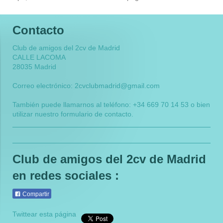
Contacto
Club de amigos del 2cv de Madrid
CALLE LACOMA
28035 Madrid
Correo electrónico: 2cvclubmadrid@gmail.com
También puede llamarnos al teléfono: +34 669 70 14 53 o bien
utilizar nuestro formulario de contacto.
Club de amigos del 2cv de Madrid
en redes sociales :
Compartir
Twittear esta página