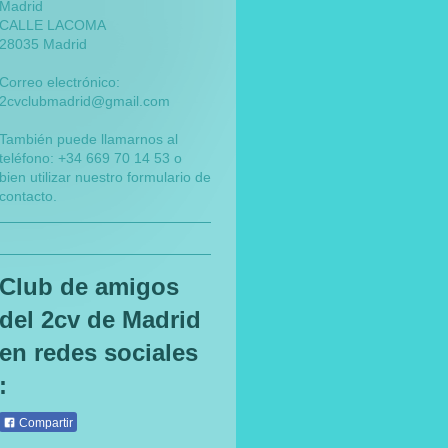
Madrid
CALLE LACOMA
28035 Madrid
Correo electrónico:
2cvclubmadrid@gmail.com
También puede llamarnos al
teléfono: +34 669 70 14 53 o
bien utilizar nuestro formulario de
contacto.
Club de amigos
del 2cv de Madrid
en redes sociales
:
Compartir